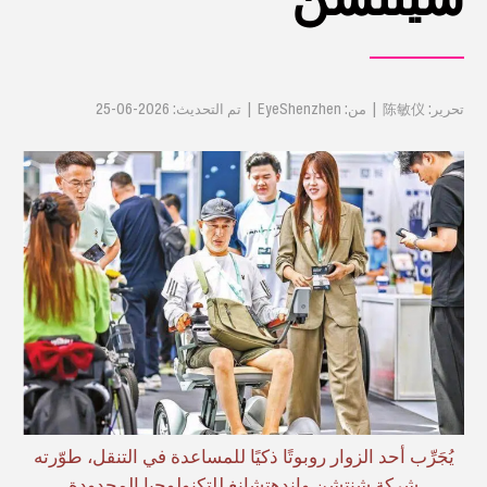
تحرير: 陈敏仪 | من: EyeShenzhen | تم التحديث: 2026-06-25
يُجَرِّب أحد الزوار روبوتًا ذكيًا للمساعدة في التنقل، طوّرته
شركة شنتشن واندهتشانغ للتكنولوجيا المحدودة